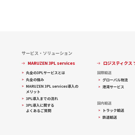
サービス・ソリューション
MARUZEN 3PL services
ロジスティクス
丸全の3PLサービスとは
国際輸送
丸全の強み
グローバル物流
MARUZEN 3PL services導入の
港湾サービス
メリット
3PL導入までの流れ
国内輸送
3PL導入に関する
トラック輸送
よくあるご質問
鉄道輸送