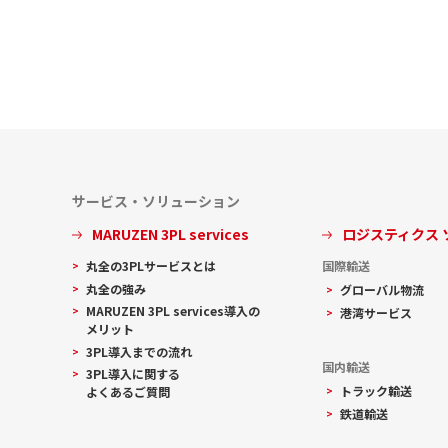
サービス・ソリューション
MARUZEN 3PL services
ロジスティクス
丸全の3PLサービスとは
国際輸送
丸全の強み
グローバル物流
MARUZEN 3PL services導入の
港湾サービス
メリット
3PL導入までの流れ
国内輸送
3PL導入に関する
トラック輸送
よくあるご質問
鉄道輸送